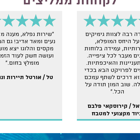
לקוחות ממליצים
"שירות נפלא, מענה מה
ה רבה לצוות גימיקים
נעים ומאד אדיב! גם ה
על היחס המופלא,
מקסים והלוגו יצא מו
ותיות, עמידה בלוחות
ועושה חשק לעוד הזמנ
ים מעבר לכל ציפייה.
מומלץ בחום."
עניינות והאיכפתיות.
ם לפרויקט הבא בכדי
טל / אורטל תיירות ונ
א דרכים לשתף עמכם
ה. שוב המון תודה על
הכל."
אל / קירוסקאי פלבם
יוד מקצועי למטבח