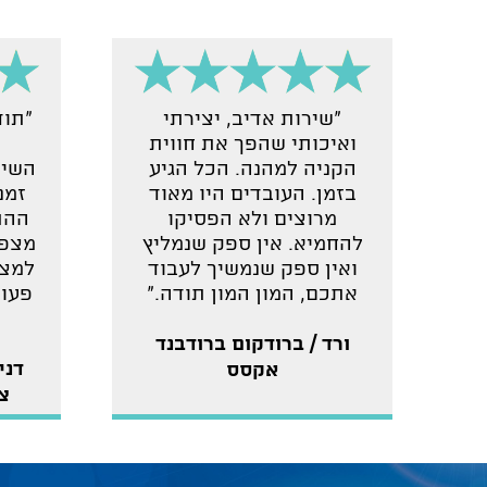
"שירות אדיב, יצירתי
"תוד
ואיכותי שהפך את חווית
הקניה למהנה. הכל הגיע
השיר
בזמן. העובדים היו מאוד
זמנ
מרוצים ולא הפסיקו
ההת
להחמיא. אין ספק שנמליץ
מצפי
ואין ספק שנמשיך לעבוד
למצו
אתכם, המון המון תודה."
פעול
ורד / ברודקום ברודבנד
דני
אקסס
צ