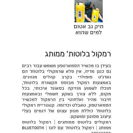
תיק גב אטום
למים שהוא
רמקול בלוטות'
עם תאורה ומטען
סולארי
רמקול בלוטות' ממותג
בעידן בו מכשיר הסמארטפון משמש עבור רבים
גם כנגן מדיה, אין פלא שרמקולי בלוטות' הם
גאדג'ט פופולרי בקרב קהלים מגוונים.
באמצעות רמקול מבוסס תקשורת בלוטות',
תוכלו לשמוע מוזיקה בסאונד איכותי, בכל
מקום, ללא צורך בשקע חשמלי ובאמצעות
חיבור מהיר ואלחוטי בין הרמקול למכשיר
הסמארטפון, טאבלט וכדומה. קטגוריית רמקולי
בלוטות' כוללת מגוון עצום של דגמים בעלי
עיצוב מסוגנן ומושקע.
רמקולים בלוטוס ממותגים | רמקול בלוטוס
ממותג | רמקול בלוטות' עם לוגו | bluetooth