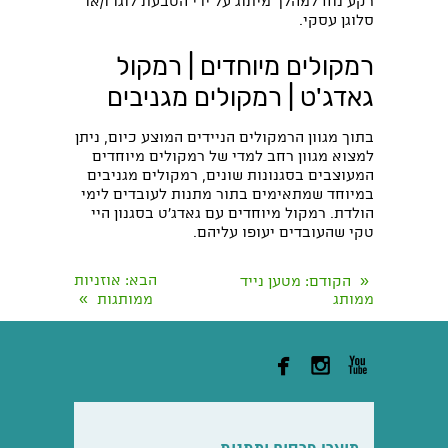
רקע נוח למהלך מיתוג על ידי הטבעת לוגו ו/או
סלוגן עסקי.
רמקולים מיוחדים | רמקול
גאדג'ט | רמקולים מגניבים
בתוך מגוון הרמקולים הניידים המוצע כיום, ניתן
למצוא מגוון רחב למדי של רמקולים מיוחדים
המעוצבים בסגנונות שונים, רמקולים מגניבים
במיוחד שמתאימים בתור מתנות לעובדים לימי
הולדת. רמקול מיוחדים עם גאדג'ט בסגנון היי
טקי שהעובדים יעופו עליהם.
«
הבא
: אוזניות
הקודם
: מטען נייד
»
ממותג
ממותגות


