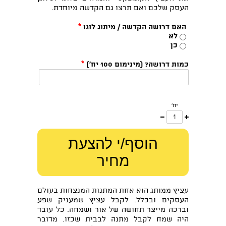
העסק שלכם ואם תרצו גם הקדשה מיוחדת.
האם דרושה הקדשה / מיתוג לוגו
*
לא
כן
כמות דרושה? (מינימום 100 יח')
*
יח'
עוד
פחות
אחד
אחד
הוסף/י להצעת
מחיר
עציץ ממותג הוא אחת המתנות המנצחות בעולם
העסקים ובכלל. לקבל עציץ שמעניק שפע
וברכה מייצר תחושה של אור ושמחה. כל עובד
היה שמח לקבל מתנה לבבית שכזו. מדובר