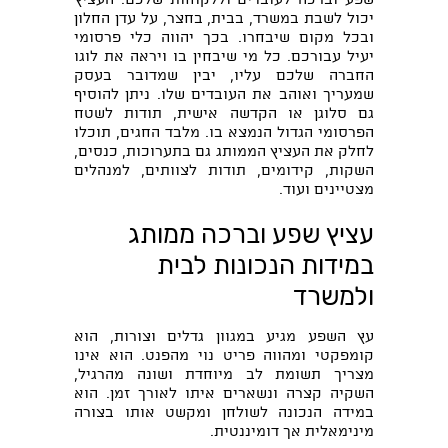
יכול לשבת במשרד, בבית, בחצר, על עדן החלון
ובכל מקום שיבחרו. בכך יהווה כלי פרסומי
יעיל עבורכם. כל מי שיבחין בו ויראה את לוגו
החברה שלכם עליו, יבין שמדובר בעסק
שמעריך ואוהב את העובדים שלו. ניתן להוסיף
גם סלוגן או הקדשה אישית, תודות לשטח
הפרסומי הגדול הנמצא בו. מלבד החגים, תוכלו
לחלק את העציץ הממותג גם בתערוכות, כנסים,
השקות, קידומים, תודות לצוותים, למנהלים
מצטיינים ועוד.
עציץ שפע וברכה ממותג
במידות הנכונות לבית
ולמשרד
עץ השפע מגיע במגוון גדלים וצורות, הוא
קומפקטי ומהווה פריט נוי מהפנט. הוא אינו
מצריך תשומת לב מיוחדת ושונה מהרגיל,
השקיה קצרה ונשארים איתו לאורך זמן. הוא
במידה הנכונה לשולחן ומקשט אותו בצורה
מינימאלית אך דומיננטית.