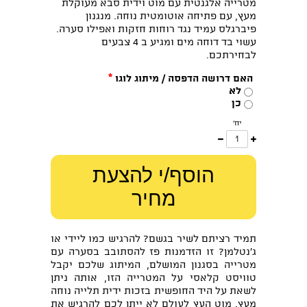
מטרייה אלגנטית עם מוט וידית סבא מעוקלת
מעץ, עם פתיחה אוטומטית נוחה. מנגנון
פיברגלס עמיד נגד רוחות חזקות ואפילו סערה.
עשוי בד דוחה מים ומגיע ב 4 צבעים
לבחירתכם.
האם דרושה הדפסה / מיתוג לוגו
*
לא
כן
יח'
עוד
פחות
אחד
אחד
הוסף/י להצעת
מחיר
תמיד רציתם לשיר בגשם? להרגיש כמו ליידי או
ג'נטלמן? זו הזדמנות פז להסתובב בסערה עם
מטרייה בסגנון המושלם, המיתוג שלכם יקבל
טוויסט קלאסי על המטרייה הזו, אותה ניתן
לשאת על היד החופשית בזכות ידית תלייה נוחה
מעץ. מוט העץ לעולם לא ייתן לכם להרגיש את